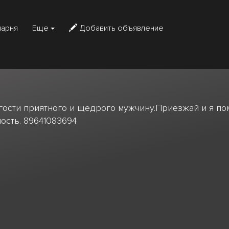
парня
Еще
Добавить объявление
гости приятного и щедрого мужчину.Приезжай и я по
ность. 89641083694