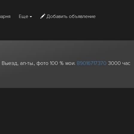
парня
Еще
Добавить объявление
 Выезд, ап-ты., фото 100 % мои.
89016717370
3000 час