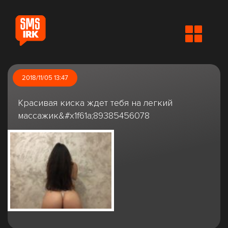
2018/11/05 13:47
Красивая киска ждет тебя на легкий
массажик&#x1f61a;89385456078